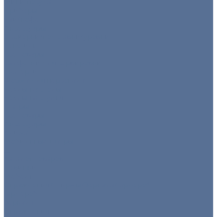
Мини посуда
Приборы
Чай/кофе
Аксессуары
Этажерки/подставки/уровни
Текстиль
Все товары
Салфетки для сервировки
Скатерти
Форма для персонала
Чехлы на столы
Чехлы на стулья
Шатры
Все товары
Аксессуары
Климат
Мобильные шатры
...
Каталог товаров
Новинки
Мебель
Ограждения/Ширмы/Зеркала/Гардероб
Гардероб
Зеркала
Ограждения