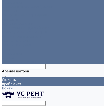
Аксессуары
Этажерки/подставки/уровни
Текстиль
Салфетки для сервировки
Скатерти
Круглые скатерти
Напероны на круглый стол
Прямоугольные скатерти
Форма для персонала
Чехлы на столы
Чехлы на стулья
Шатры
Аксессуары
Климат
Мобильные шатры
Аренда шатров
Скачать
прайс-лист
Войти