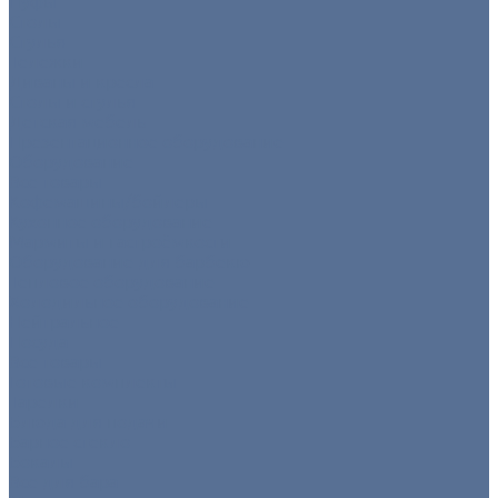
Пуфы
Столы
Стулья
Тележки
Диваны и кресла
Столы и стулья
Детская мебель
Презентационное оборудование
Оборудование
Все товары
Кофемашины/бойлеры
Кухонное оборудование
Мармиты и гастроёмкости
Оборудование для барбекю
Тепловое оборудование
Холодильное оборудование
Нейтральное
Посуда
Все товары
Готовые комплекты
Тарелки
Блюда для подачи
Барное стекло
Бокалы
Все для бара