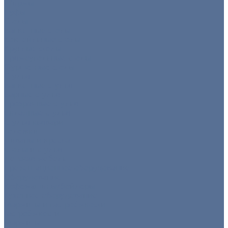
Ширмы
Пуфы
Столы
Банкетные столы
Коктейльные столы
Круглые столы
Прямоугольные столы
Фуршетные столы
Стулья
Банкетные стулья
Барные стулья
Прозрачные стулья
Складные стулья
Стулья кьявари
Тележки
Диваны и кресла
Столы и стулья
Детская мебель
Презентационное оборудование
Оборудование
Кофемашины/бойлеры
Кухонное оборудование
Мармиты и гастроёмкости
Гастроёмкости
Мармиты