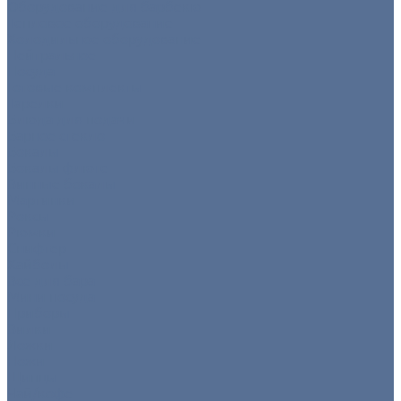
Оборудование для барбекю
Тепловое оборудование
Холодильное оборудование
Нейтральное
Посуда
Готовые комплекты
Тарелки
Блюда для подачи
Барное стекло
Бокалы
Бокалы флюте
Винные бокалы
Мартинки
Роксы
Рюмки
Снифтер
Хайболы
Все для бара
Мини посуда
Приборы
Вилки
Ложки
Ножи
Щипцы
Чай/кофе