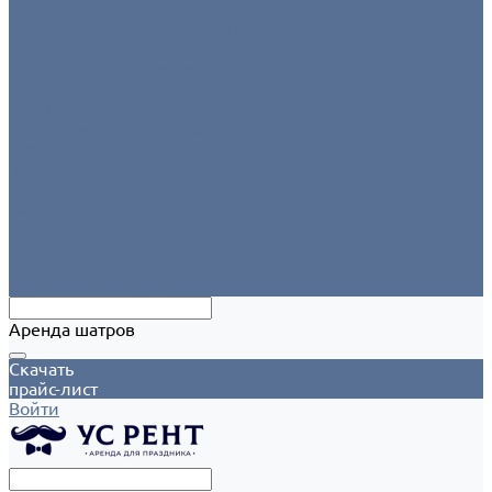
Аксессуары
Этажерки/подставки/уровни
Текстиль
Салфетки для сервировки
Скатерти
Круглые скатерти
Напероны на круглый стол
Прямоугольные скатерти
Форма для персонала
Чехлы на столы
Чехлы на стулья
Шатры
Аксессуары
Климат
Мобильные шатры
Аренда шатров
Скачать
прайс-лист
Войти