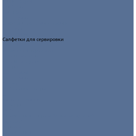
Мини посуда
Приборы
Чай/кофе
Аксессуары
Этажерки/подставки/уровни
Текстиль
Все товары
Салфетки для сервировки
Скатерти
Форма для персонала
Чехлы на столы
Чехлы на стулья
Шатры
Все товары
Аксессуары
Климат
Мобильные шатры
...
Каталог товаров
Новинки
Мебель
Ограждения/Ширмы/Зеркала/Гардероб
Гардероб
Зеркала
Ограждения