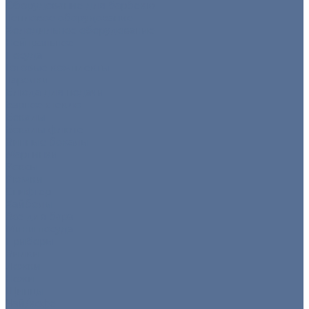
Оборудование для барбекю
Тепловое оборудование
Холодильное оборудование
Нейтральное
Посуда
Готовые комплекты
Тарелки
Блюда для подачи
Барное стекло
Бокалы
Бокалы флюте
Винные бокалы
Мартинки
Роксы
Рюмки
Снифтер
Хайболы
Все для бара
Мини посуда
Приборы
Вилки
Ложки
Ножи
Щипцы
Чай/кофе