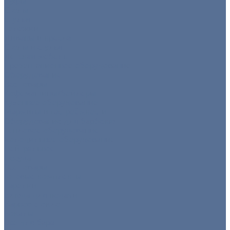
Пуфы
Столы
Стулья
Тележки
Диваны и кресла
Столы и стулья
Детская мебель
Презентационное оборудование
Оборудование
Все товары
Кофемашины/бойлеры
Кухонное оборудование
Мармиты и гастроёмкости
Оборудование для барбекю
Тепловое оборудование
Холодильное оборудование
Нейтральное
Посуда
Все товары
Готовые комплекты
Тарелки
Блюда для подачи
Барное стекло
Бокалы
Все для бара