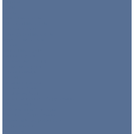
Ширмы
Пуфы
Столы
Банкетные столы
Коктейльные столы
Круглые столы
Прямоугольные столы
Фуршетные столы
Стулья
Банкетные стулья
Барные стулья
Прозрачные стулья
Складные стулья
Стулья кьявари
Тележки
Диваны и кресла
Столы и стулья
Детская мебель
Презентационное оборудование
Оборудование
Кофемашины/бойлеры
Кухонное оборудование
Мармиты и гастроёмкости
Гастроёмкости
Мармиты