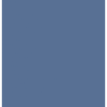
Ширмы
Пуфы
Столы
Банкетные столы
Коктейльные столы
Круглые столы
Прямоугольные столы
Фуршетные столы
Стулья
Банкетные стулья
Барные стулья
Прозрачные стулья
Складные стулья
Стулья кьявари
Тележки
Диваны и кресла
Столы и стулья
Детская мебель
Презентационное оборудование
Оборудование
Кофемашины/бойлеры
Кухонное оборудование
Мармиты и гастроёмкости
Гастроёмкости
Мармиты