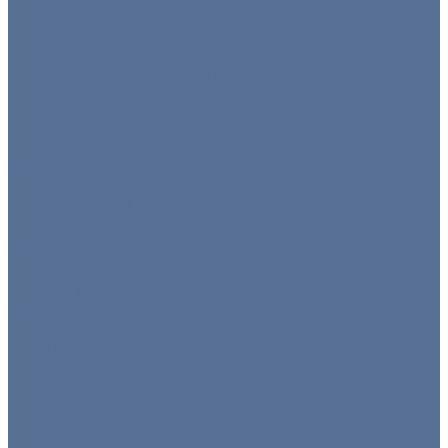
Мини посуда
Приборы
Чай/кофе
Аксессуары
Этажерки/подставки/уровни
Текстиль
Все товары
Салфетки для сервировки
Скатерти
Форма для персонала
Чехлы на столы
Чехлы на стулья
Шатры
Все товары
Аксессуары
Климат
Мобильные шатры
...
Каталог товаров
Новинки
Мебель
Ограждения/Ширмы/Зеркала/Гардероб
Гардероб
Зеркала
Ограждения