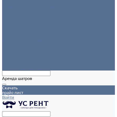
Аксессуары
Этажерки/подставки/уровни
Текстиль
Салфетки для сервировки
Скатерти
Круглые скатерти
Напероны на круглый стол
Прямоугольные скатерти
Форма для персонала
Чехлы на столы
Чехлы на стулья
Шатры
Аксессуары
Климат
Мобильные шатры
Аренда шатров
Скачать
прайс-лист
Войти