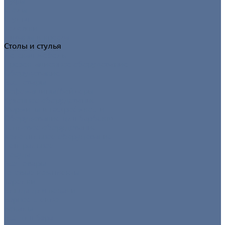
Пуфы
Столы
Стулья
Тележки
Диваны и кресла
Столы и стулья
Детская мебель
Презентационное оборудование
Оборудование
Все товары
Кофемашины/бойлеры
Кухонное оборудование
Мармиты и гастроёмкости
Оборудование для барбекю
Тепловое оборудование
Холодильное оборудование
Нейтральное
Посуда
Все товары
Готовые комплекты
Тарелки
Блюда для подачи
Барное стекло
Бокалы
Все для бара