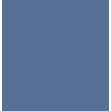
Оборудование для барбекю
Тепловое оборудование
Холодильное оборудование
Нейтральное
Посуда
Готовые комплекты
Тарелки
Блюда для подачи
Барное стекло
Бокалы
Бокалы флюте
Винные бокалы
Мартинки
Роксы
Рюмки
Снифтер
Хайболы
Все для бара
Мини посуда
Приборы
Вилки
Ложки
Ножи
Щипцы
Чай/кофе