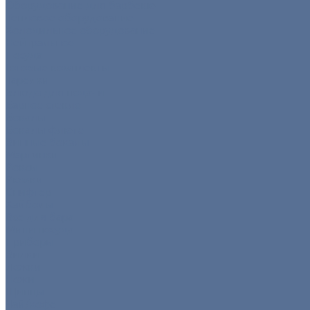
Оборудование для барбекю
Тепловое оборудование
Холодильное оборудование
Нейтральное
Посуда
Готовые комплекты
Тарелки
Блюда для подачи
Барное стекло
Бокалы
Бокалы флюте
Винные бокалы
Мартинки
Роксы
Рюмки
Снифтер
Хайболы
Все для бара
Мини посуда
Приборы
Вилки
Ложки
Ножи
Щипцы
Чай/кофе