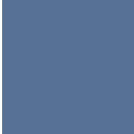
Мини посуда
Приборы
Чай/кофе
Аксессуары
Этажерки/подставки/уровни
Текстиль
Все товары
Салфетки для сервировки
Скатерти
Форма для персонала
Чехлы на столы
Чехлы на стулья
Шатры
Все товары
Аксессуары
Климат
Мобильные шатры
...
Каталог товаров
Новинки
Мебель
Ограждения/Ширмы/Зеркала/Гардероб
Гардероб
Зеркала
Ограждения