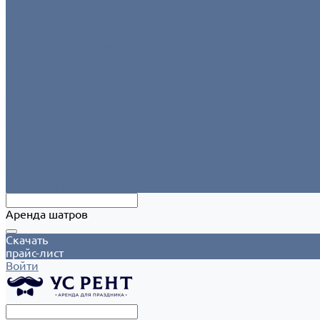
Аксессуары
Этажерки/подставки/уровни
Текстиль
Салфетки для сервировки
Скатерти
Круглые скатерти
Напероны на круглый стол
Прямоугольные скатерти
Форма для персонала
Чехлы на столы
Чехлы на стулья
Шатры
Аксессуары
Климат
Мобильные шатры
Аренда шатров
Скачать
прайс-лист
Войти