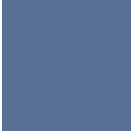
Ширмы
Пуфы
Столы
Банкетные столы
Коктейльные столы
Круглые столы
Прямоугольные столы
Фуршетные столы
Стулья
Банкетные стулья
Барные стулья
Прозрачные стулья
Складные стулья
Стулья кьявари
Тележки
Диваны и кресла
Столы и стулья
Детская мебель
Презентационное оборудование
Оборудование
Кофемашины/бойлеры
Кухонное оборудование
Мармиты и гастроёмкости
Гастроёмкости
Мармиты