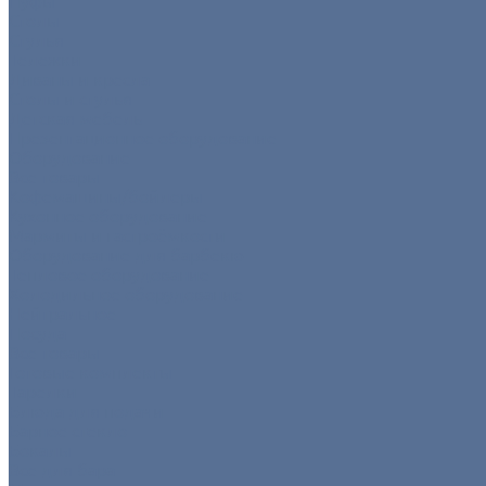
Пуфы
Столы
Стулья
Тележки
Диваны и кресла
Столы и стулья
Детская мебель
Презентационное оборудование
Оборудование
Все товары
Кофемашины/бойлеры
Кухонное оборудование
Мармиты и гастроёмкости
Оборудование для барбекю
Тепловое оборудование
Холодильное оборудование
Нейтральное
Посуда
Все товары
Готовые комплекты
Тарелки
Блюда для подачи
Барное стекло
Бокалы
Все для бара