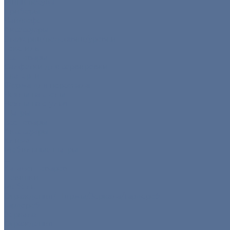
Мини посуда
Приборы
Чай/кофе
Аксессуары
Этажерки/подставки/уровни
Текстиль
Все товары
Салфетки для сервировки
Скатерти
Форма для персонала
Чехлы на столы
Чехлы на стулья
Шатры
Все товары
Аксессуары
Климат
Мобильные шатры
...
Каталог товаров
Новинки
Мебель
Ограждения/Ширмы/Зеркала/Гардероб
Гардероб
Зеркала
Ограждения