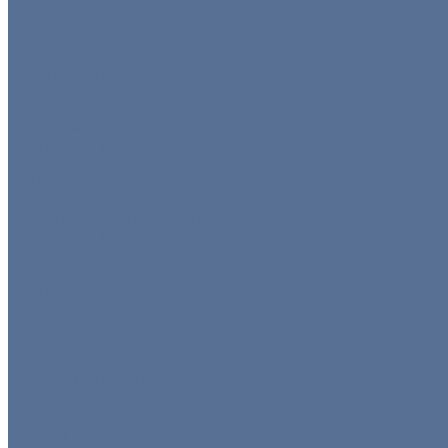
Пуфы
Столы
Стулья
Тележки
Диваны и кресла
Столы и стулья
Детская мебель
Презентационное оборудование
Оборудование
Все товары
Кофемашины/бойлеры
Кухонное оборудование
Мармиты и гастроёмкости
Оборудование для барбекю
Тепловое оборудование
Холодильное оборудование
Нейтральное
Посуда
Все товары
Готовые комплекты
Тарелки
Блюда для подачи
Барное стекло
Бокалы
Все для бара