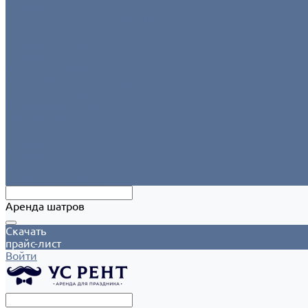
Аксессуары
Этажерки/подставки/уровни
Текстиль
Салфетки для сервировки
Скатерти
Круглые скатерти
Напероны на круглый стол
Прямоугольные скатерти
Форма для персонала
Чехлы на столы
Чехлы на стулья
Шатры
Аксессуары
Климат
Мобильные шатры
Аренда шатров
Скачать
прайс-лист
Войти