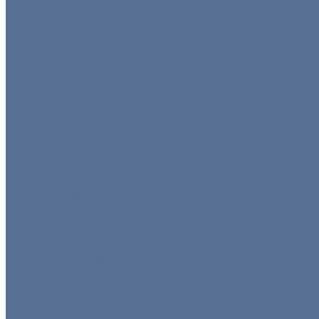
Ширмы
Пуфы
Столы
Банкетные столы
Коктейльные столы
Круглые столы
Прямоугольные столы
Фуршетные столы
Стулья
Банкетные стулья
Барные стулья
Прозрачные стулья
Складные стулья
Стулья кьявари
Тележки
Диваны и кресла
Столы и стулья
Детская мебель
Презентационное оборудование
Оборудование
Кофемашины/бойлеры
Кухонное оборудование
Мармиты и гастроёмкости
Гастроёмкости
Мармиты