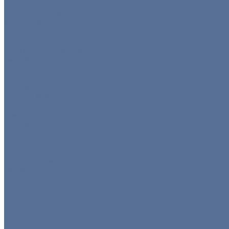
Оборудование для барбекю
Тепловое оборудование
Холодильное оборудование
Нейтральное
Посуда
Готовые комплекты
Тарелки
Блюда для подачи
Барное стекло
Бокалы
Бокалы флюте
Винные бокалы
Мартинки
Роксы
Рюмки
Снифтер
Хайболы
Все для бара
Мини посуда
Приборы
Вилки
Ложки
Ножи
Щипцы
Чай/кофе