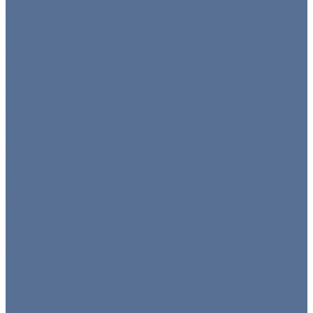
Пуфы
Столы
Стулья
Тележки
Диваны и кресла
Столы и стулья
Детская мебель
Презентационное оборудование
Оборудование
Все товары
Кофемашины/бойлеры
Кухонное оборудование
Мармиты и гастроёмкости
Оборудование для барбекю
Тепловое оборудование
Холодильное оборудование
Нейтральное
Посуда
Все товары
Готовые комплекты
Тарелки
Блюда для подачи
Барное стекло
Бокалы
Все для бара