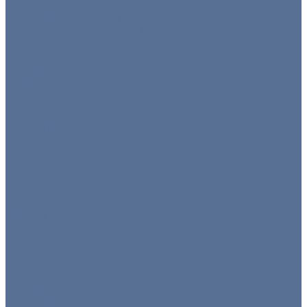
Оборудование для барбекю
Тепловое оборудование
Холодильное оборудование
Нейтральное
Посуда
Готовые комплекты
Тарелки
Блюда для подачи
Барное стекло
Бокалы
Бокалы флюте
Винные бокалы
Мартинки
Роксы
Рюмки
Снифтер
Хайболы
Все для бара
Мини посуда
Приборы
Вилки
Ложки
Ножи
Щипцы
Чай/кофе