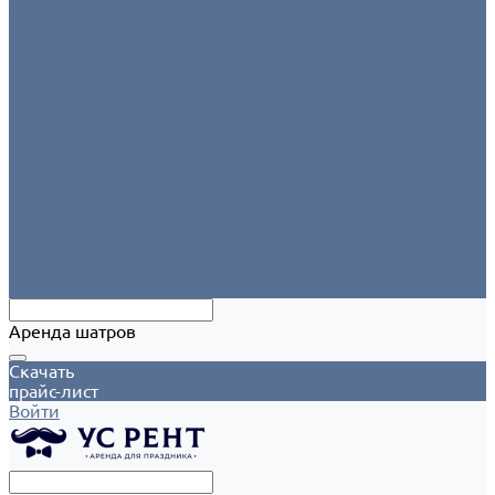
Аксессуары
Этажерки/подставки/уровни
Текстиль
Салфетки для сервировки
Скатерти
Круглые скатерти
Напероны на круглый стол
Прямоугольные скатерти
Форма для персонала
Чехлы на столы
Чехлы на стулья
Шатры
Аксессуары
Климат
Мобильные шатры
Аренда шатров
Скачать
прайс-лист
Войти