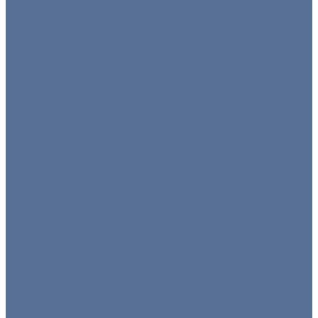
Ширмы
Пуфы
Столы
Банкетные столы
Коктейльные столы
Круглые столы
Прямоугольные столы
Фуршетные столы
Стулья
Банкетные стулья
Барные стулья
Прозрачные стулья
Складные стулья
Стулья кьявари
Тележки
Диваны и кресла
Столы и стулья
Детская мебель
Презентационное оборудование
Оборудование
Кофемашины/бойлеры
Кухонное оборудование
Мармиты и гастроёмкости
Гастроёмкости
Мармиты