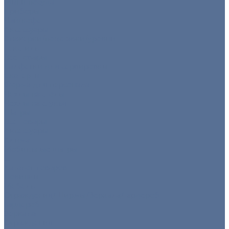
Мини посуда
Приборы
Чай/кофе
Аксессуары
Этажерки/подставки/уровни
Текстиль
Все товары
Салфетки для сервировки
Скатерти
Форма для персонала
Чехлы на столы
Чехлы на стулья
Шатры
Все товары
Аксессуары
Климат
Мобильные шатры
...
Каталог товаров
Новинки
Мебель
Ограждения/Ширмы/Зеркала/Гардероб
Гардероб
Зеркала
Ограждения