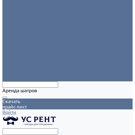
Аксессуары
Этажерки/подставки/уровни
Текстиль
Салфетки для сервировки
Скатерти
Круглые скатерти
Напероны на круглый стол
Прямоугольные скатерти
Форма для персонала
Чехлы на столы
Чехлы на стулья
Шатры
Аксессуары
Климат
Мобильные шатры
Аренда шатров
Скачать
прайс-лист
Войти