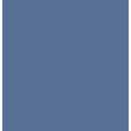
Мини посуда
Приборы
Чай/кофе
Аксессуары
Этажерки/подставки/уровни
Текстиль
Все товары
Салфетки для сервировки
Скатерти
Форма для персонала
Чехлы на столы
Чехлы на стулья
Шатры
Все товары
Аксессуары
Климат
Мобильные шатры
...
Каталог товаров
Новинки
Мебель
Ограждения/Ширмы/Зеркала/Гардероб
Гардероб
Зеркала
Ограждения