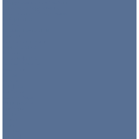
Оборудование для барбекю
Тепловое оборудование
Холодильное оборудование
Нейтральное
Посуда
Готовые комплекты
Тарелки
Блюда для подачи
Барное стекло
Бокалы
Бокалы флюте
Винные бокалы
Мартинки
Роксы
Рюмки
Снифтер
Хайболы
Все для бара
Мини посуда
Приборы
Вилки
Ложки
Ножи
Щипцы
Чай/кофе