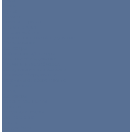
Пуфы
Столы
Стулья
Тележки
Диваны и кресла
Столы и стулья
Детская мебель
Презентационное оборудование
Оборудование
Все товары
Кофемашины/бойлеры
Кухонное оборудование
Мармиты и гастроёмкости
Оборудование для барбекю
Тепловое оборудование
Холодильное оборудование
Нейтральное
Посуда
Все товары
Готовые комплекты
Тарелки
Блюда для подачи
Барное стекло
Бокалы
Все для бара