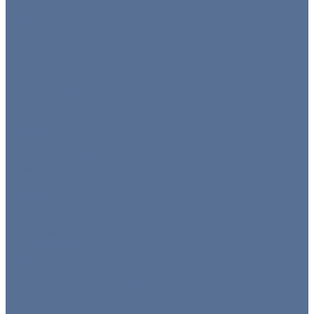
Ширмы
Пуфы
Столы
Банкетные столы
Коктейльные столы
Круглые столы
Прямоугольные столы
Фуршетные столы
Стулья
Банкетные стулья
Барные стулья
Прозрачные стулья
Складные стулья
Стулья кьявари
Тележки
Диваны и кресла
Столы и стулья
Детская мебель
Презентационное оборудование
Оборудование
Кофемашины/бойлеры
Кухонное оборудование
Мармиты и гастроёмкости
Гастроёмкости
Мармиты