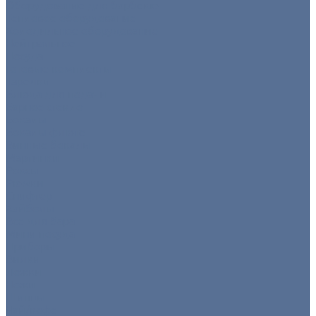
Оборудование для барбекю
Тепловое оборудование
Холодильное оборудование
Нейтральное
Посуда
Готовые комплекты
Тарелки
Блюда для подачи
Барное стекло
Бокалы
Бокалы флюте
Винные бокалы
Мартинки
Роксы
Рюмки
Снифтер
Хайболы
Все для бара
Мини посуда
Приборы
Вилки
Ложки
Ножи
Щипцы
Чай/кофе