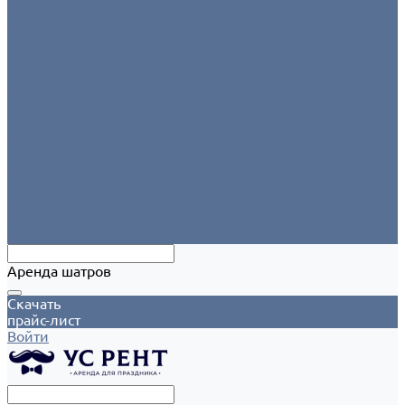
Аксессуары
Этажерки/подставки/уровни
Текстиль
Салфетки для сервировки
Скатерти
Круглые скатерти
Напероны на круглый стол
Прямоугольные скатерти
Форма для персонала
Чехлы на столы
Чехлы на стулья
Шатры
Аксессуары
Климат
Мобильные шатры
Аренда шатров
Скачать
прайс-лист
Войти