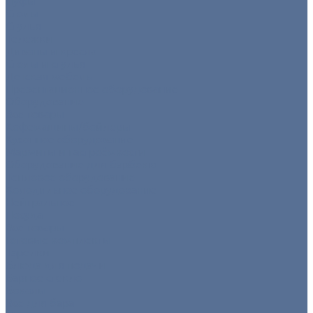
Пуфы
Столы
Стулья
Тележки
Диваны и кресла
Столы и стулья
Детская мебель
Презентационное оборудование
Оборудование
Все товары
Кофемашины/бойлеры
Кухонное оборудование
Мармиты и гастроёмкости
Оборудование для барбекю
Тепловое оборудование
Холодильное оборудование
Нейтральное
Посуда
Все товары
Готовые комплекты
Тарелки
Блюда для подачи
Барное стекло
Бокалы
Все для бара