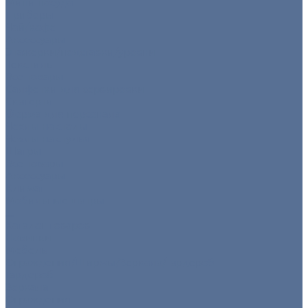
Мини посуда
Приборы
Чай/кофе
Аксессуары
Этажерки/подставки/уровни
Текстиль
Все товары
Салфетки для сервировки
Скатерти
Форма для персонала
Чехлы на столы
Чехлы на стулья
Шатры
Все товары
Аксессуары
Климат
Мобильные шатры
...
Каталог товаров
Новинки
Мебель
Ограждения/Ширмы/Зеркала/Гардероб
Гардероб
Зеркала
Ограждения