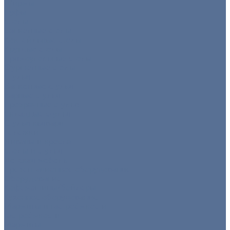
Ширмы
Пуфы
Столы
Банкетные столы
Коктейльные столы
Круглые столы
Прямоугольные столы
Фуршетные столы
Стулья
Банкетные стулья
Барные стулья
Прозрачные стулья
Складные стулья
Стулья кьявари
Тележки
Диваны и кресла
Столы и стулья
Детская мебель
Презентационное оборудование
Оборудование
Кофемашины/бойлеры
Кухонное оборудование
Мармиты и гастроёмкости
Гастроёмкости
Мармиты