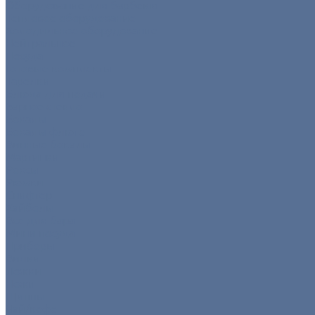
Оборудование для барбекю
Тепловое оборудование
Холодильное оборудование
Нейтральное
Посуда
Готовые комплекты
Тарелки
Блюда для подачи
Барное стекло
Бокалы
Бокалы флюте
Винные бокалы
Мартинки
Роксы
Рюмки
Снифтер
Хайболы
Все для бара
Мини посуда
Приборы
Вилки
Ложки
Ножи
Щипцы
Чай/кофе