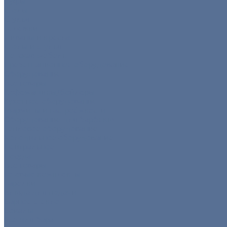
Пуфы
Столы
Стулья
Тележки
Диваны и кресла
Столы и стулья
Детская мебель
Презентационное оборудование
Оборудование
Все товары
Кофемашины/бойлеры
Кухонное оборудование
Мармиты и гастроёмкости
Оборудование для барбекю
Тепловое оборудование
Холодильное оборудование
Нейтральное
Посуда
Все товары
Готовые комплекты
Тарелки
Блюда для подачи
Барное стекло
Бокалы
Все для бара