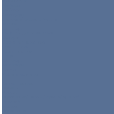
Мини посуда
Приборы
Чай/кофе
Аксессуары
Этажерки/подставки/уровни
Текстиль
Все товары
Салфетки для сервировки
Скатерти
Форма для персонала
Чехлы на столы
Чехлы на стулья
Шатры
Все товары
Аксессуары
Климат
Мобильные шатры
...
Каталог товаров
Новинки
Мебель
Ограждения/Ширмы/Зеркала/Гардероб
Гардероб
Зеркала
Ограждения