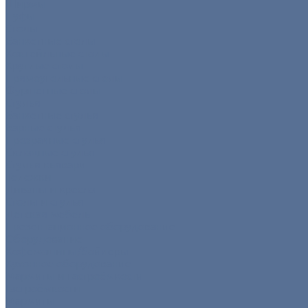
Ширмы
Пуфы
Столы
Банкетные столы
Коктейльные столы
Круглые столы
Прямоугольные столы
Фуршетные столы
Стулья
Банкетные стулья
Барные стулья
Прозрачные стулья
Складные стулья
Стулья кьявари
Тележки
Диваны и кресла
Столы и стулья
Детская мебель
Презентационное оборудование
Оборудование
Кофемашины/бойлеры
Кухонное оборудование
Мармиты и гастроёмкости
Гастроёмкости
Мармиты