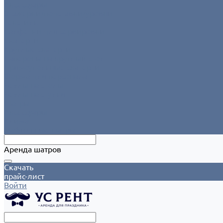
Аксессуары
Этажерки/подставки/уровни
Текстиль
Салфетки для сервировки
Скатерти
Круглые скатерти
Напероны на круглый стол
Прямоугольные скатерти
Форма для персонала
Чехлы на столы
Чехлы на стулья
Шатры
Аксессуары
Климат
Мобильные шатры
Аренда шатров
Скачать
прайс-лист
Войти