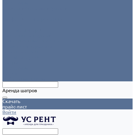
Аксессуары
Этажерки/подставки/уровни
Текстиль
Салфетки для сервировки
Скатерти
Круглые скатерти
Напероны на круглый стол
Прямоугольные скатерти
Форма для персонала
Чехлы на столы
Чехлы на стулья
Шатры
Аксессуары
Климат
Мобильные шатры
Аренда шатров
Скачать
прайс-лист
Войти