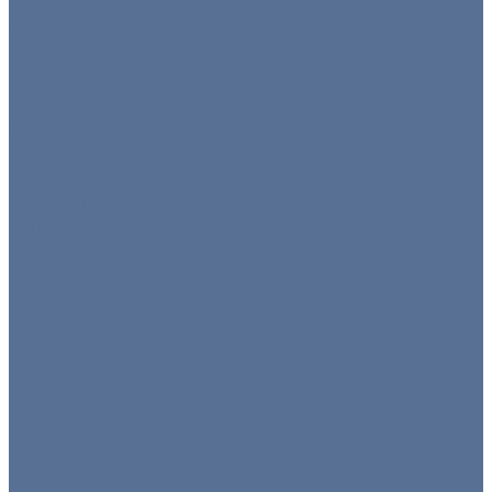
Оборудование для барбекю
Тепловое оборудование
Холодильное оборудование
Нейтральное
Посуда
Готовые комплекты
Тарелки
Блюда для подачи
Барное стекло
Бокалы
Бокалы флюте
Винные бокалы
Мартинки
Роксы
Рюмки
Снифтер
Хайболы
Все для бара
Мини посуда
Приборы
Вилки
Ложки
Ножи
Щипцы
Чай/кофе