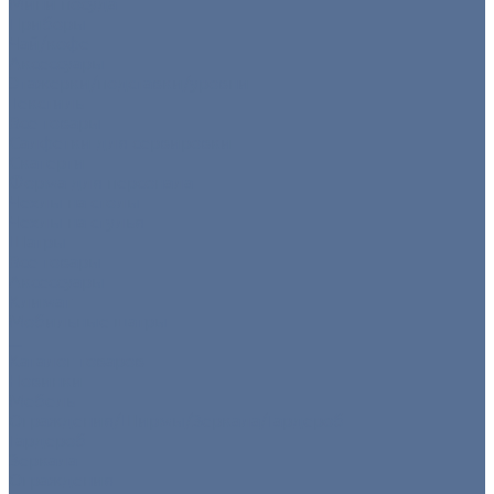
Мини посуда
Приборы
Чай/кофе
Аксессуары
Этажерки/подставки/уровни
Текстиль
Все товары
Салфетки для сервировки
Скатерти
Форма для персонала
Чехлы на столы
Чехлы на стулья
Шатры
Все товары
Аксессуары
Климат
Мобильные шатры
...
Каталог товаров
Новинки
Мебель
Ограждения/Ширмы/Зеркала/Гардероб
Гардероб
Зеркала
Ограждения