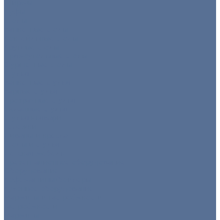
Ширмы
Пуфы
Столы
Банкетные столы
Коктейльные столы
Круглые столы
Прямоугольные столы
Фуршетные столы
Стулья
Банкетные стулья
Барные стулья
Прозрачные стулья
Складные стулья
Стулья кьявари
Тележки
Диваны и кресла
Столы и стулья
Детская мебель
Презентационное оборудование
Оборудование
Кофемашины/бойлеры
Кухонное оборудование
Мармиты и гастроёмкости
Гастроёмкости
Мармиты