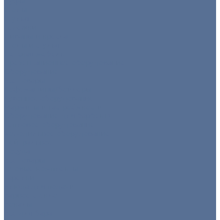
Пуфы
Столы
Стулья
Тележки
Диваны и кресла
Столы и стулья
Детская мебель
Презентационное оборудование
Оборудование
Все товары
Кофемашины/бойлеры
Кухонное оборудование
Мармиты и гастроёмкости
Оборудование для барбекю
Тепловое оборудование
Холодильное оборудование
Нейтральное
Посуда
Все товары
Готовые комплекты
Тарелки
Блюда для подачи
Барное стекло
Бокалы
Все для бара