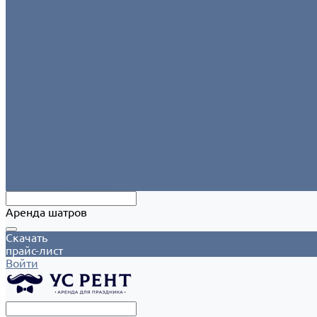
Аксессуары
Этажерки/подставки/уровни
Текстиль
Салфетки для сервировки
Скатерти
Круглые скатерти
Напероны на круглый стол
Прямоугольные скатерти
Форма для персонала
Чехлы на столы
Чехлы на стулья
Шатры
Аксессуары
Климат
Мобильные шатры
Аренда шатров
Скачать
прайс-лист
Войти