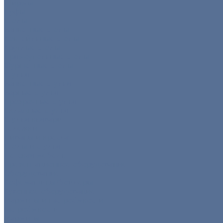
Ширмы
Пуфы
Столы
Банкетные столы
Коктейльные столы
Круглые столы
Прямоугольные столы
Фуршетные столы
Стулья
Банкетные стулья
Барные стулья
Прозрачные стулья
Складные стулья
Стулья кьявари
Тележки
Диваны и кресла
Столы и стулья
Детская мебель
Презентационное оборудование
Оборудование
Кофемашины/бойлеры
Кухонное оборудование
Мармиты и гастроёмкости
Гастроёмкости
Мармиты