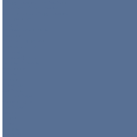
Оборудование для барбекю
Тепловое оборудование
Холодильное оборудование
Нейтральное
Посуда
Готовые комплекты
Тарелки
Блюда для подачи
Барное стекло
Бокалы
Бокалы флюте
Винные бокалы
Мартинки
Роксы
Рюмки
Снифтер
Хайболы
Все для бара
Мини посуда
Приборы
Вилки
Ложки
Ножи
Щипцы
Чай/кофе