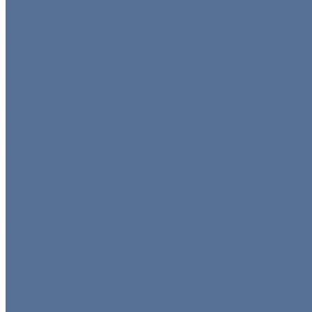
Пуфы
Столы
Стулья
Тележки
Диваны и кресла
Столы и стулья
Детская мебель
Презентационное оборудование
Оборудование
Все товары
Кофемашины/бойлеры
Кухонное оборудование
Мармиты и гастроёмкости
Оборудование для барбекю
Тепловое оборудование
Холодильное оборудование
Нейтральное
Посуда
Все товары
Готовые комплекты
Тарелки
Блюда для подачи
Барное стекло
Бокалы
Все для бара