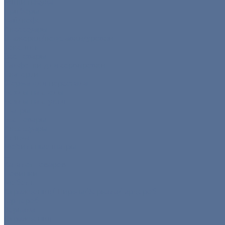
Мини посуда
Приборы
Чай/кофе
Аксессуары
Этажерки/подставки/уровни
Текстиль
Все товары
Салфетки для сервировки
Скатерти
Форма для персонала
Чехлы на столы
Чехлы на стулья
Шатры
Все товары
Аксессуары
Климат
Мобильные шатры
...
Каталог товаров
Новинки
Мебель
Ограждения/Ширмы/Зеркала/Гардероб
Гардероб
Зеркала
Ограждения