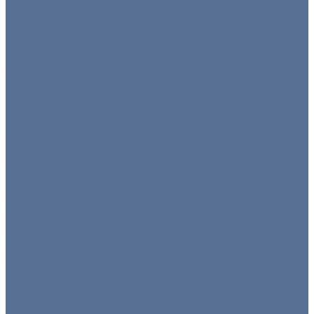
Оборудование для барбекю
Тепловое оборудование
Холодильное оборудование
Нейтральное
Посуда
Готовые комплекты
Тарелки
Блюда для подачи
Барное стекло
Бокалы
Бокалы флюте
Винные бокалы
Мартинки
Роксы
Рюмки
Снифтер
Хайболы
Все для бара
Мини посуда
Приборы
Вилки
Ложки
Ножи
Щипцы
Чай/кофе