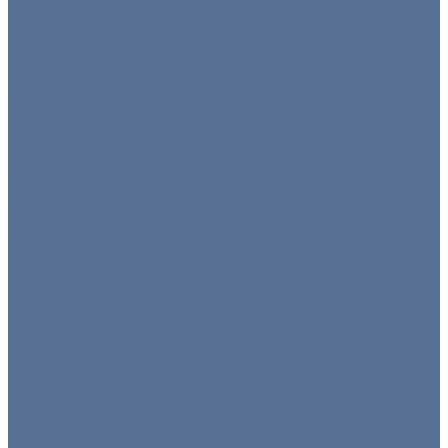
Мини посуда
Приборы
Чай/кофе
Аксессуары
Этажерки/подставки/уровни
Текстиль
Все товары
Салфетки для сервировки
Скатерти
Форма для персонала
Чехлы на столы
Чехлы на стулья
Шатры
Все товары
Аксессуары
Климат
Мобильные шатры
...
Каталог товаров
Новинки
Мебель
Ограждения/Ширмы/Зеркала/Гардероб
Гардероб
Зеркала
Ограждения