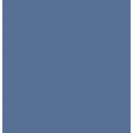
Ширмы
Пуфы
Столы
Банкетные столы
Коктейльные столы
Круглые столы
Прямоугольные столы
Фуршетные столы
Стулья
Банкетные стулья
Барные стулья
Прозрачные стулья
Складные стулья
Стулья кьявари
Тележки
Диваны и кресла
Столы и стулья
Детская мебель
Презентационное оборудование
Оборудование
Кофемашины/бойлеры
Кухонное оборудование
Мармиты и гастроёмкости
Гастроёмкости
Мармиты