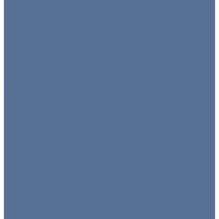
Пуфы
Столы
Стулья
Тележки
Диваны и кресла
Столы и стулья
Детская мебель
Презентационное оборудование
Оборудование
Все товары
Кофемашины/бойлеры
Кухонное оборудование
Мармиты и гастроёмкости
Оборудование для барбекю
Тепловое оборудование
Холодильное оборудование
Нейтральное
Посуда
Все товары
Готовые комплекты
Тарелки
Блюда для подачи
Барное стекло
Бокалы
Все для бара