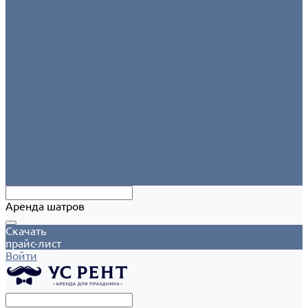
Аксессуары
Этажерки/подставки/уровни
Текстиль
Салфетки для сервировки
Скатерти
Круглые скатерти
Напероны на круглый стол
Прямоугольные скатерти
Форма для персонала
Чехлы на столы
Чехлы на стулья
Шатры
Аксессуары
Климат
Мобильные шатры
Аренда шатров
Скачать
прайс-лист
Войти