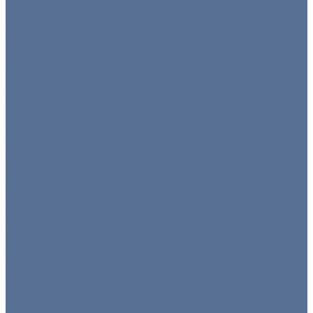
Оборудование для барбекю
Тепловое оборудование
Холодильное оборудование
Нейтральное
Посуда
Готовые комплекты
Тарелки
Блюда для подачи
Барное стекло
Бокалы
Бокалы флюте
Винные бокалы
Мартинки
Роксы
Рюмки
Снифтер
Хайболы
Все для бара
Мини посуда
Приборы
Вилки
Ложки
Ножи
Щипцы
Чай/кофе