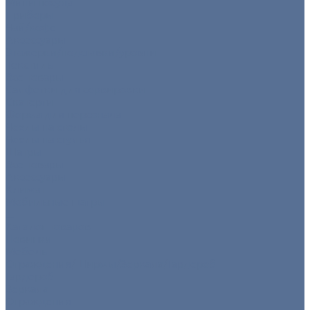
Мини посуда
Приборы
Чай/кофе
Аксессуары
Этажерки/подставки/уровни
Текстиль
Все товары
Салфетки для сервировки
Скатерти
Форма для персонала
Чехлы на столы
Чехлы на стулья
Шатры
Все товары
Аксессуары
Климат
Мобильные шатры
...
Каталог товаров
Новинки
Мебель
Ограждения/Ширмы/Зеркала/Гардероб
Гардероб
Зеркала
Ограждения