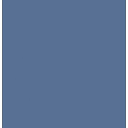
Ширмы
Пуфы
Столы
Банкетные столы
Коктейльные столы
Круглые столы
Прямоугольные столы
Фуршетные столы
Стулья
Банкетные стулья
Барные стулья
Прозрачные стулья
Складные стулья
Стулья кьявари
Тележки
Диваны и кресла
Столы и стулья
Детская мебель
Презентационное оборудование
Оборудование
Кофемашины/бойлеры
Кухонное оборудование
Мармиты и гастроёмкости
Гастроёмкости
Мармиты