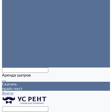
Аксессуары
Этажерки/подставки/уровни
Текстиль
Салфетки для сервировки
Скатерти
Круглые скатерти
Напероны на круглый стол
Прямоугольные скатерти
Форма для персонала
Чехлы на столы
Чехлы на стулья
Шатры
Аксессуары
Климат
Мобильные шатры
Аренда шатров
Скачать
прайс-лист
Войти