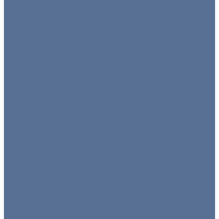
Пуфы
Столы
Стулья
Тележки
Диваны и кресла
Столы и стулья
Детская мебель
Презентационное оборудование
Оборудование
Все товары
Кофемашины/бойлеры
Кухонное оборудование
Мармиты и гастроёмкости
Оборудование для барбекю
Тепловое оборудование
Холодильное оборудование
Нейтральное
Посуда
Все товары
Готовые комплекты
Тарелки
Блюда для подачи
Барное стекло
Бокалы
Все для бара