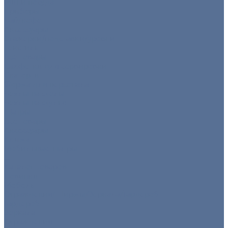
Мини посуда
Приборы
Чай/кофе
Аксессуары
Этажерки/подставки/уровни
Текстиль
Все товары
Салфетки для сервировки
Скатерти
Форма для персонала
Чехлы на столы
Чехлы на стулья
Шатры
Все товары
Аксессуары
Климат
Мобильные шатры
...
Каталог товаров
Новинки
Мебель
Ограждения/Ширмы/Зеркала/Гардероб
Гардероб
Зеркала
Ограждения