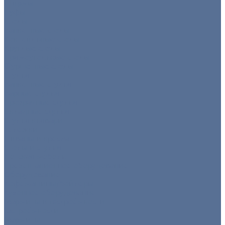
Ширмы
Пуфы
Столы
Банкетные столы
Коктейльные столы
Круглые столы
Прямоугольные столы
Фуршетные столы
Стулья
Банкетные стулья
Барные стулья
Прозрачные стулья
Складные стулья
Стулья кьявари
Тележки
Диваны и кресла
Столы и стулья
Детская мебель
Презентационное оборудование
Оборудование
Кофемашины/бойлеры
Кухонное оборудование
Мармиты и гастроёмкости
Гастроёмкости
Мармиты