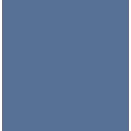
Пуфы
Столы
Стулья
Тележки
Диваны и кресла
Столы и стулья
Детская мебель
Презентационное оборудование
Оборудование
Все товары
Кофемашины/бойлеры
Кухонное оборудование
Мармиты и гастроёмкости
Оборудование для барбекю
Тепловое оборудование
Холодильное оборудование
Нейтральное
Посуда
Все товары
Готовые комплекты
Тарелки
Блюда для подачи
Барное стекло
Бокалы
Все для бара