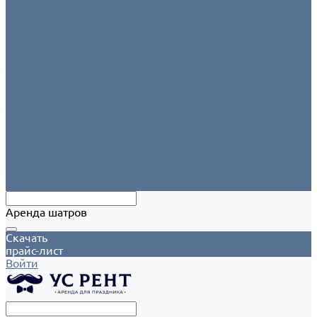
Аксессуары
Этажерки/подставки/уровни
Текстиль
Салфетки для сервировки
Скатерти
Круглые скатерти
Напероны на круглый стол
Прямоугольные скатерти
Форма для персонала
Чехлы на столы
Чехлы на стулья
Шатры
Аксессуары
Климат
Мобильные шатры
Аренда шатров
Скачать
прайс-лист
Войти