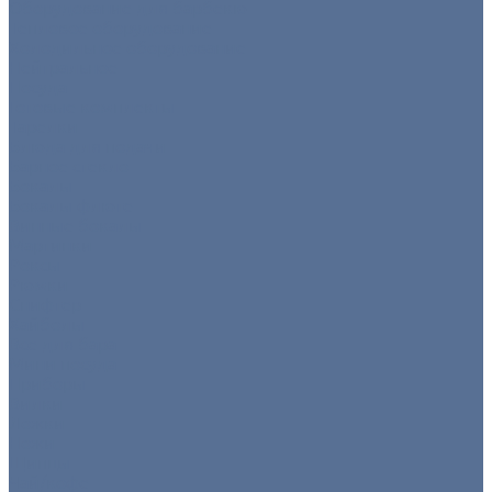
Оборудование для барбекю
Тепловое оборудование
Холодильное оборудование
Нейтральное
Посуда
Готовые комплекты
Тарелки
Блюда для подачи
Барное стекло
Бокалы
Бокалы флюте
Винные бокалы
Мартинки
Роксы
Рюмки
Снифтер
Хайболы
Все для бара
Мини посуда
Приборы
Вилки
Ложки
Ножи
Щипцы
Чай/кофе