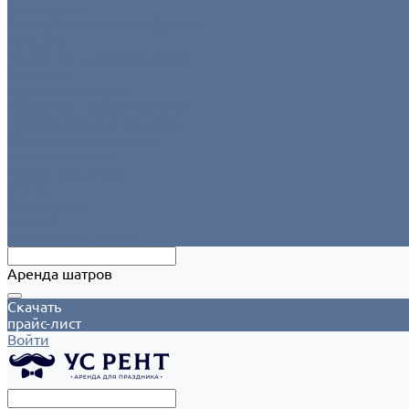
Аксессуары
Этажерки/подставки/уровни
Текстиль
Салфетки для сервировки
Скатерти
Круглые скатерти
Напероны на круглый стол
Прямоугольные скатерти
Форма для персонала
Чехлы на столы
Чехлы на стулья
Шатры
Аксессуары
Климат
Мобильные шатры
Аренда шатров
Скачать
прайс-лист
Войти