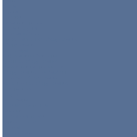
Пуфы
Столы
Стулья
Тележки
Диваны и кресла
Столы и стулья
Детская мебель
Презентационное оборудование
Оборудование
Все товары
Кофемашины/бойлеры
Кухонное оборудование
Мармиты и гастроёмкости
Оборудование для барбекю
Тепловое оборудование
Холодильное оборудование
Нейтральное
Посуда
Все товары
Готовые комплекты
Тарелки
Блюда для подачи
Барное стекло
Бокалы
Все для бара