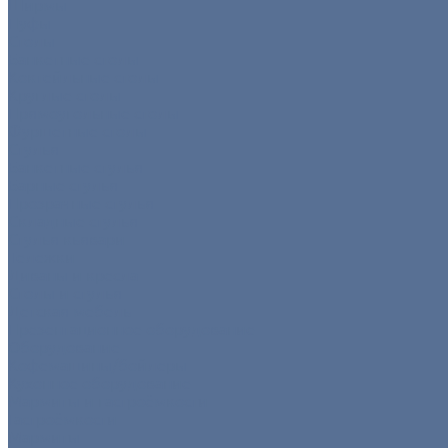
Ширмы
Пуфы
Столы
Банкетные столы
Коктейльные столы
Круглые столы
Прямоугольные столы
Фуршетные столы
Стулья
Банкетные стулья
Барные стулья
Прозрачные стулья
Складные стулья
Стулья кьявари
Тележки
Диваны и кресла
Столы и стулья
Детская мебель
Презентационное оборудование
Оборудование
Кофемашины/бойлеры
Кухонное оборудование
Мармиты и гастроёмкости
Гастроёмкости
Мармиты