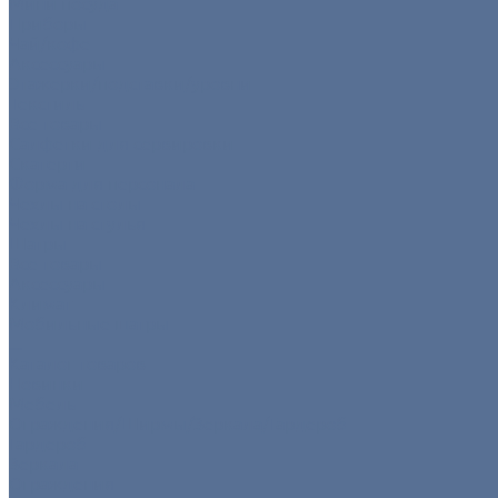
Мини посуда
Приборы
Чай/кофе
Аксессуары
Этажерки/подставки/уровни
Текстиль
Все товары
Салфетки для сервировки
Скатерти
Форма для персонала
Чехлы на столы
Чехлы на стулья
Шатры
Все товары
Аксессуары
Климат
Мобильные шатры
...
Каталог товаров
Новинки
Мебель
Ограждения/Ширмы/Зеркала/Гардероб
Гардероб
Зеркала
Ограждения