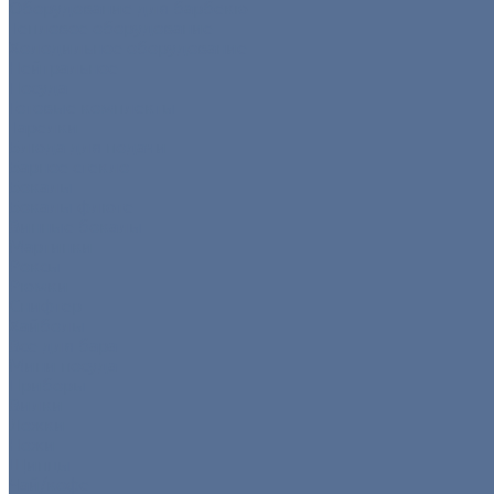
Оборудование для барбекю
Тепловое оборудование
Холодильное оборудование
Нейтральное
Посуда
Готовые комплекты
Тарелки
Блюда для подачи
Барное стекло
Бокалы
Бокалы флюте
Винные бокалы
Мартинки
Роксы
Рюмки
Снифтер
Хайболы
Все для бара
Мини посуда
Приборы
Вилки
Ложки
Ножи
Щипцы
Чай/кофе