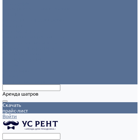
Аксессуары
Этажерки/подставки/уровни
Текстиль
Салфетки для сервировки
Скатерти
Круглые скатерти
Напероны на круглый стол
Прямоугольные скатерти
Форма для персонала
Чехлы на столы
Чехлы на стулья
Шатры
Аксессуары
Климат
Мобильные шатры
Аренда шатров
Скачать
прайс-лист
Войти