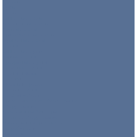
Ширмы
Пуфы
Столы
Банкетные столы
Коктейльные столы
Круглые столы
Прямоугольные столы
Фуршетные столы
Стулья
Банкетные стулья
Барные стулья
Прозрачные стулья
Складные стулья
Стулья кьявари
Тележки
Диваны и кресла
Столы и стулья
Детская мебель
Презентационное оборудование
Оборудование
Кофемашины/бойлеры
Кухонное оборудование
Мармиты и гастроёмкости
Гастроёмкости
Мармиты