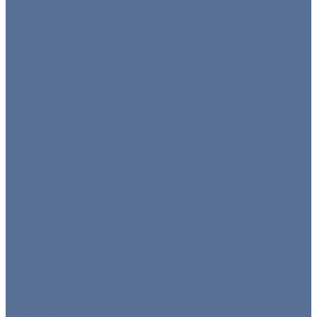
Оборудование для барбекю
Тепловое оборудование
Холодильное оборудование
Нейтральное
Посуда
Готовые комплекты
Тарелки
Блюда для подачи
Барное стекло
Бокалы
Бокалы флюте
Винные бокалы
Мартинки
Роксы
Рюмки
Снифтер
Хайболы
Все для бара
Мини посуда
Приборы
Вилки
Ложки
Ножи
Щипцы
Чай/кофе