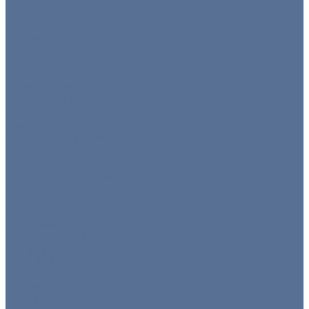
Пуфы
Столы
Стулья
Тележки
Диваны и кресла
Столы и стулья
Детская мебель
Презентационное оборудование
Оборудование
Все товары
Кофемашины/бойлеры
Кухонное оборудование
Мармиты и гастроёмкости
Оборудование для барбекю
Тепловое оборудование
Холодильное оборудование
Нейтральное
Посуда
Все товары
Готовые комплекты
Тарелки
Блюда для подачи
Барное стекло
Бокалы
Все для бара