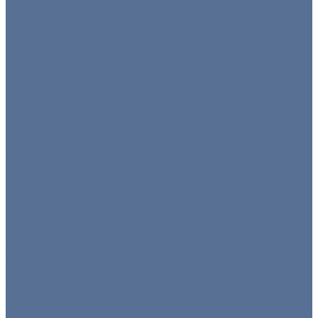
Мини посуда
Приборы
Чай/кофе
Аксессуары
Этажерки/подставки/уровни
Текстиль
Все товары
Салфетки для сервировки
Скатерти
Форма для персонала
Чехлы на столы
Чехлы на стулья
Шатры
Все товары
Аксессуары
Климат
Мобильные шатры
...
Каталог товаров
Новинки
Мебель
Ограждения/Ширмы/Зеркала/Гардероб
Гардероб
Зеркала
Ограждения