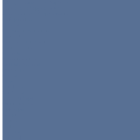
Оборудование для барбекю
Тепловое оборудование
Холодильное оборудование
Нейтральное
Посуда
Готовые комплекты
Тарелки
Блюда для подачи
Барное стекло
Бокалы
Бокалы флюте
Винные бокалы
Мартинки
Роксы
Рюмки
Снифтер
Хайболы
Все для бара
Мини посуда
Приборы
Вилки
Ложки
Ножи
Щипцы
Чай/кофе