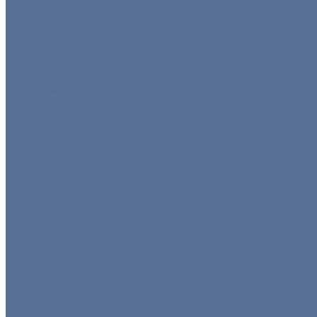
Пуфы
Столы
Стулья
Тележки
Диваны и кресла
Столы и стулья
Детская мебель
Презентационное оборудование
Оборудование
Все товары
Кофемашины/бойлеры
Кухонное оборудование
Мармиты и гастроёмкости
Оборудование для барбекю
Тепловое оборудование
Холодильное оборудование
Нейтральное
Посуда
Все товары
Готовые комплекты
Тарелки
Блюда для подачи
Барное стекло
Бокалы
Все для бара