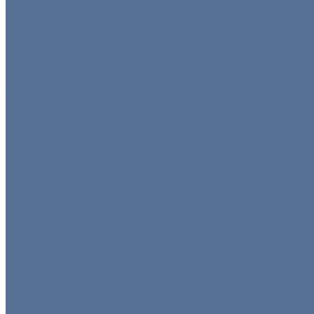
Ширмы
Пуфы
Столы
Банкетные столы
Коктейльные столы
Круглые столы
Прямоугольные столы
Фуршетные столы
Стулья
Банкетные стулья
Барные стулья
Прозрачные стулья
Складные стулья
Стулья кьявари
Тележки
Диваны и кресла
Столы и стулья
Детская мебель
Презентационное оборудование
Оборудование
Кофемашины/бойлеры
Кухонное оборудование
Мармиты и гастроёмкости
Гастроёмкости
Мармиты