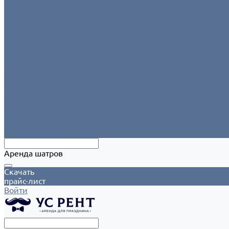
Аксессуары
Этажерки/подставки/уровни
Текстиль
Салфетки для сервировки
Скатерти
Круглые скатерти
Напероны на круглый стол
Прямоугольные скатерти
Форма для персонала
Чехлы на столы
Чехлы на стулья
Шатры
Аксессуары
Климат
Мобильные шатры
Аренда шатров
Скачать
прайс-лист
Войти