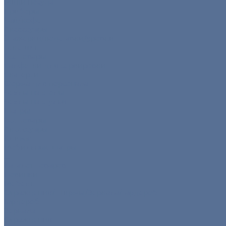
Мини посуда
Приборы
Чай/кофе
Аксессуары
Этажерки/подставки/уровни
Текстиль
Все товары
Салфетки для сервировки
Скатерти
Форма для персонала
Чехлы на столы
Чехлы на стулья
Шатры
Все товары
Аксессуары
Климат
Мобильные шатры
...
Каталог товаров
Новинки
Мебель
Ограждения/Ширмы/Зеркала/Гардероб
Гардероб
Зеркала
Ограждения