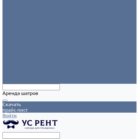
Аксессуары
Этажерки/подставки/уровни
Текстиль
Салфетки для сервировки
Скатерти
Круглые скатерти
Напероны на круглый стол
Прямоугольные скатерти
Форма для персонала
Чехлы на столы
Чехлы на стулья
Шатры
Аксессуары
Климат
Мобильные шатры
Аренда шатров
Скачать
прайс-лист
Войти