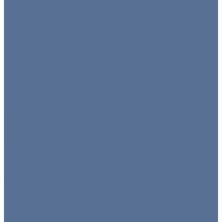
Ширмы
Пуфы
Столы
Банкетные столы
Коктейльные столы
Круглые столы
Прямоугольные столы
Фуршетные столы
Стулья
Банкетные стулья
Барные стулья
Прозрачные стулья
Складные стулья
Стулья кьявари
Тележки
Диваны и кресла
Столы и стулья
Детская мебель
Презентационное оборудование
Оборудование
Кофемашины/бойлеры
Кухонное оборудование
Мармиты и гастроёмкости
Гастроёмкости
Мармиты