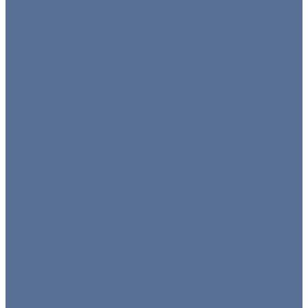
Пуфы
Столы
Стулья
Тележки
Диваны и кресла
Столы и стулья
Детская мебель
Презентационное оборудование
Оборудование
Все товары
Кофемашины/бойлеры
Кухонное оборудование
Мармиты и гастроёмкости
Оборудование для барбекю
Тепловое оборудование
Холодильное оборудование
Нейтральное
Посуда
Все товары
Готовые комплекты
Тарелки
Блюда для подачи
Барное стекло
Бокалы
Все для бара