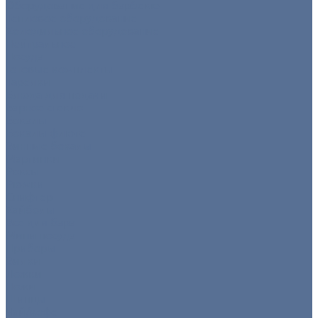
Оборудование для барбекю
Тепловое оборудование
Холодильное оборудование
Нейтральное
Посуда
Готовые комплекты
Тарелки
Блюда для подачи
Барное стекло
Бокалы
Бокалы флюте
Винные бокалы
Мартинки
Роксы
Рюмки
Снифтер
Хайболы
Все для бара
Мини посуда
Приборы
Вилки
Ложки
Ножи
Щипцы
Чай/кофе