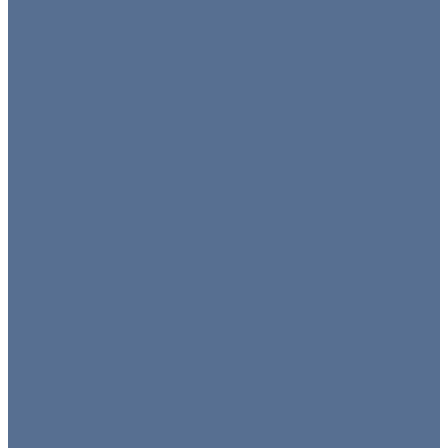
Мини посуда
Приборы
Чай/кофе
Аксессуары
Этажерки/подставки/уровни
Текстиль
Все товары
Салфетки для сервировки
Скатерти
Форма для персонала
Чехлы на столы
Чехлы на стулья
Шатры
Все товары
Аксессуары
Климат
Мобильные шатры
...
Каталог товаров
Новинки
Мебель
Ограждения/Ширмы/Зеркала/Гардероб
Гардероб
Зеркала
Ограждения