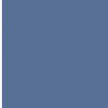
Пуфы
Столы
Стулья
Тележки
Диваны и кресла
Столы и стулья
Детская мебель
Презентационное оборудование
Оборудование
Все товары
Кофемашины/бойлеры
Кухонное оборудование
Мармиты и гастроёмкости
Оборудование для барбекю
Тепловое оборудование
Холодильное оборудование
Нейтральное
Посуда
Все товары
Готовые комплекты
Тарелки
Блюда для подачи
Барное стекло
Бокалы
Все для бара