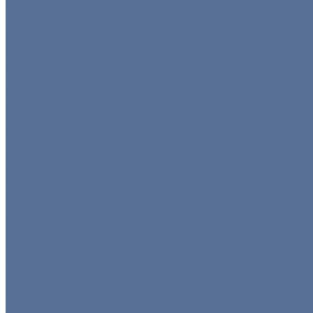
Оборудование для барбекю
Тепловое оборудование
Холодильное оборудование
Нейтральное
Посуда
Готовые комплекты
Тарелки
Блюда для подачи
Барное стекло
Бокалы
Бокалы флюте
Винные бокалы
Мартинки
Роксы
Рюмки
Снифтер
Хайболы
Все для бара
Мини посуда
Приборы
Вилки
Ложки
Ножи
Щипцы
Чай/кофе