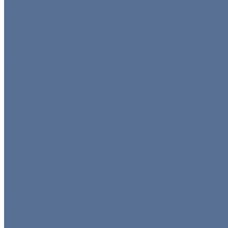
Ширмы
Пуфы
Столы
Банкетные столы
Коктейльные столы
Круглые столы
Прямоугольные столы
Фуршетные столы
Стулья
Банкетные стулья
Барные стулья
Прозрачные стулья
Складные стулья
Стулья кьявари
Тележки
Диваны и кресла
Столы и стулья
Детская мебель
Презентационное оборудование
Оборудование
Кофемашины/бойлеры
Кухонное оборудование
Мармиты и гастроёмкости
Гастроёмкости
Мармиты