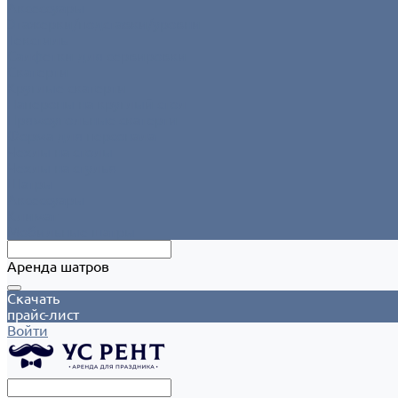
Аксессуары
Этажерки/подставки/уровни
Текстиль
Салфетки для сервировки
Скатерти
Круглые скатерти
Напероны на круглый стол
Прямоугольные скатерти
Форма для персонала
Чехлы на столы
Чехлы на стулья
Шатры
Аксессуары
Климат
Мобильные шатры
Аренда шатров
Скачать
прайс-лист
Войти