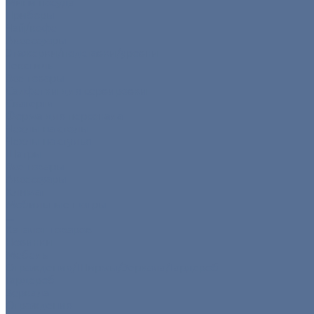
Мини посуда
Приборы
Чай/кофе
Аксессуары
Этажерки/подставки/уровни
Текстиль
Все товары
Салфетки для сервировки
Скатерти
Форма для персонала
Чехлы на столы
Чехлы на стулья
Шатры
Все товары
Аксессуары
Климат
Мобильные шатры
...
Каталог товаров
Новинки
Мебель
Ограждения/Ширмы/Зеркала/Гардероб
Гардероб
Зеркала
Ограждения