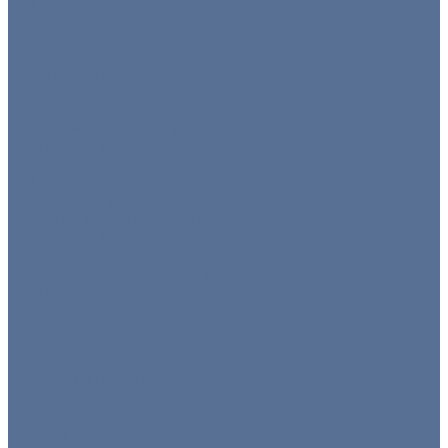
Пуфы
Столы
Стулья
Тележки
Диваны и кресла
Столы и стулья
Детская мебель
Презентационное оборудование
Оборудование
Все товары
Кофемашины/бойлеры
Кухонное оборудование
Мармиты и гастроёмкости
Оборудование для барбекю
Тепловое оборудование
Холодильное оборудование
Нейтральное
Посуда
Все товары
Готовые комплекты
Тарелки
Блюда для подачи
Барное стекло
Бокалы
Все для бара