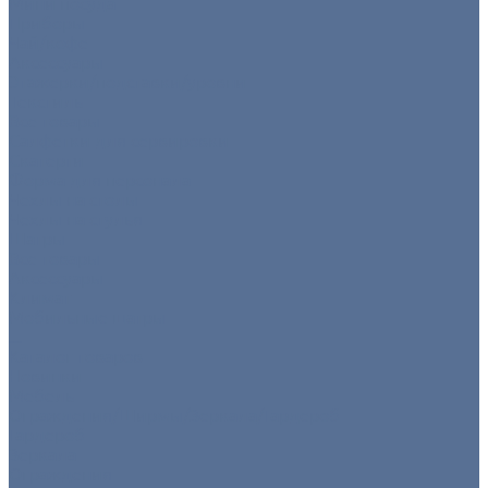
Мини посуда
Приборы
Чай/кофе
Аксессуары
Этажерки/подставки/уровни
Текстиль
Все товары
Салфетки для сервировки
Скатерти
Форма для персонала
Чехлы на столы
Чехлы на стулья
Шатры
Все товары
Аксессуары
Климат
Мобильные шатры
...
Каталог товаров
Новинки
Мебель
Ограждения/Ширмы/Зеркала/Гардероб
Гардероб
Зеркала
Ограждения