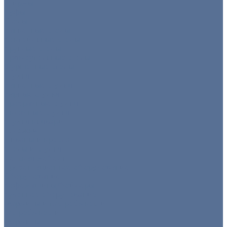
Ширмы
Пуфы
Столы
Банкетные столы
Коктейльные столы
Круглые столы
Прямоугольные столы
Фуршетные столы
Стулья
Банкетные стулья
Барные стулья
Прозрачные стулья
Складные стулья
Стулья кьявари
Тележки
Диваны и кресла
Столы и стулья
Детская мебель
Презентационное оборудование
Оборудование
Кофемашины/бойлеры
Кухонное оборудование
Мармиты и гастроёмкости
Гастроёмкости
Мармиты