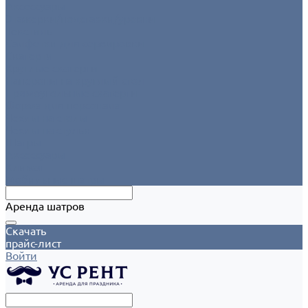
Аксессуары
Этажерки/подставки/уровни
Текстиль
Салфетки для сервировки
Скатерти
Круглые скатерти
Напероны на круглый стол
Прямоугольные скатерти
Форма для персонала
Чехлы на столы
Чехлы на стулья
Шатры
Аксессуары
Климат
Мобильные шатры
Аренда шатров
Скачать
прайс-лист
Войти