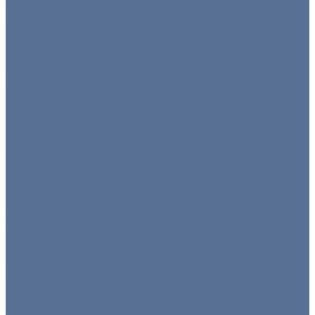
Оборудование для барбекю
Тепловое оборудование
Холодильное оборудование
Нейтральное
Посуда
Готовые комплекты
Тарелки
Блюда для подачи
Барное стекло
Бокалы
Бокалы флюте
Винные бокалы
Мартинки
Роксы
Рюмки
Снифтер
Хайболы
Все для бара
Мини посуда
Приборы
Вилки
Ложки
Ножи
Щипцы
Чай/кофе