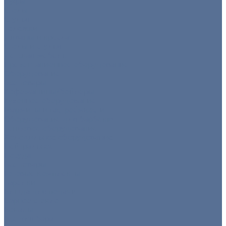
Пуфы
Столы
Стулья
Тележки
Диваны и кресла
Столы и стулья
Детская мебель
Презентационное оборудование
Оборудование
Все товары
Кофемашины/бойлеры
Кухонное оборудование
Мармиты и гастроёмкости
Оборудование для барбекю
Тепловое оборудование
Холодильное оборудование
Нейтральное
Посуда
Все товары
Готовые комплекты
Тарелки
Блюда для подачи
Барное стекло
Бокалы
Все для бара