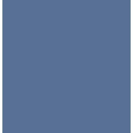
Мини посуда
Приборы
Чай/кофе
Аксессуары
Этажерки/подставки/уровни
Текстиль
Все товары
Салфетки для сервировки
Скатерти
Форма для персонала
Чехлы на столы
Чехлы на стулья
Шатры
Все товары
Аксессуары
Климат
Мобильные шатры
...
Каталог товаров
Новинки
Мебель
Ограждения/Ширмы/Зеркала/Гардероб
Гардероб
Зеркала
Ограждения