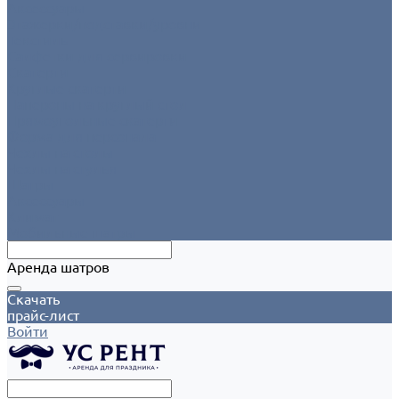
Аксессуары
Этажерки/подставки/уровни
Текстиль
Салфетки для сервировки
Скатерти
Круглые скатерти
Напероны на круглый стол
Прямоугольные скатерти
Форма для персонала
Чехлы на столы
Чехлы на стулья
Шатры
Аксессуары
Климат
Мобильные шатры
Аренда шатров
Скачать
прайс-лист
Войти