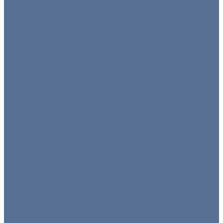
Оборудование для барбекю
Тепловое оборудование
Холодильное оборудование
Нейтральное
Посуда
Готовые комплекты
Тарелки
Блюда для подачи
Барное стекло
Бокалы
Бокалы флюте
Винные бокалы
Мартинки
Роксы
Рюмки
Снифтер
Хайболы
Все для бара
Мини посуда
Приборы
Вилки
Ложки
Ножи
Щипцы
Чай/кофе