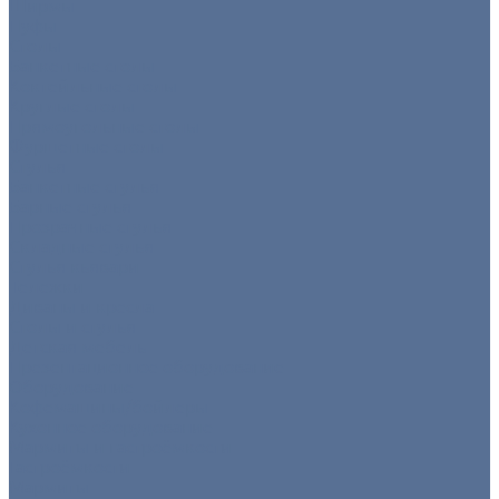
Ширмы
Пуфы
Столы
Банкетные столы
Коктейльные столы
Круглые столы
Прямоугольные столы
Фуршетные столы
Стулья
Банкетные стулья
Барные стулья
Прозрачные стулья
Складные стулья
Стулья кьявари
Тележки
Диваны и кресла
Столы и стулья
Детская мебель
Презентационное оборудование
Оборудование
Кофемашины/бойлеры
Кухонное оборудование
Мармиты и гастроёмкости
Гастроёмкости
Мармиты