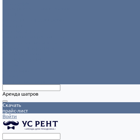
Аксессуары
Этажерки/подставки/уровни
Текстиль
Салфетки для сервировки
Скатерти
Круглые скатерти
Напероны на круглый стол
Прямоугольные скатерти
Форма для персонала
Чехлы на столы
Чехлы на стулья
Шатры
Аксессуары
Климат
Мобильные шатры
Аренда шатров
Скачать
прайс-лист
Войти