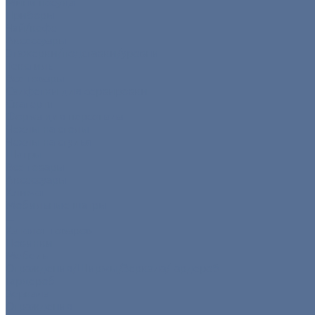
Мини посуда
Приборы
Чай/кофе
Аксессуары
Этажерки/подставки/уровни
Текстиль
Все товары
Салфетки для сервировки
Скатерти
Форма для персонала
Чехлы на столы
Чехлы на стулья
Шатры
Все товары
Аксессуары
Климат
Мобильные шатры
...
Каталог товаров
Новинки
Мебель
Ограждения/Ширмы/Зеркала/Гардероб
Гардероб
Зеркала
Ограждения