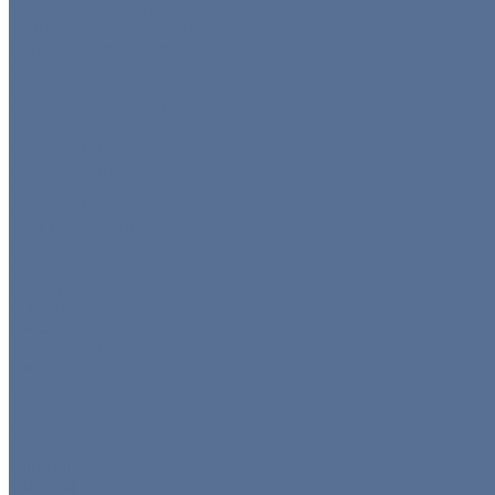
Оборудование для барбекю
Тепловое оборудование
Холодильное оборудование
Нейтральное
Посуда
Готовые комплекты
Тарелки
Блюда для подачи
Барное стекло
Бокалы
Бокалы флюте
Винные бокалы
Мартинки
Роксы
Рюмки
Снифтер
Хайболы
Все для бара
Мини посуда
Приборы
Вилки
Ложки
Ножи
Щипцы
Чай/кофе