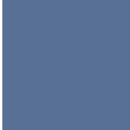
Пуфы
Столы
Стулья
Тележки
Диваны и кресла
Столы и стулья
Детская мебель
Презентационное оборудование
Оборудование
Все товары
Кофемашины/бойлеры
Кухонное оборудование
Мармиты и гастроёмкости
Оборудование для барбекю
Тепловое оборудование
Холодильное оборудование
Нейтральное
Посуда
Все товары
Готовые комплекты
Тарелки
Блюда для подачи
Барное стекло
Бокалы
Все для бара