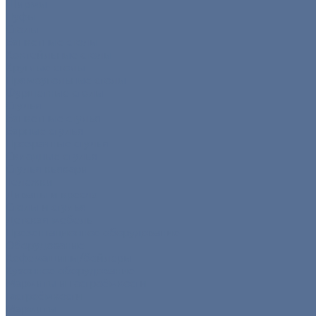
Ширмы
Пуфы
Столы
Банкетные столы
Коктейльные столы
Круглые столы
Прямоугольные столы
Фуршетные столы
Стулья
Банкетные стулья
Барные стулья
Прозрачные стулья
Складные стулья
Стулья кьявари
Тележки
Диваны и кресла
Столы и стулья
Детская мебель
Презентационное оборудование
Оборудование
Кофемашины/бойлеры
Кухонное оборудование
Мармиты и гастроёмкости
Гастроёмкости
Мармиты